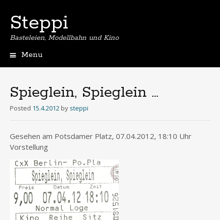
Steppi
Basteleien, Modellbahn und Kino
Menu
Skip
to
content
Spieglein, Spieglein …
Posted
15.4.2012
by
steppi
Gesehen am Potsdamer Platz, 07.04.2012, 18:10 Uhr
Vorstellung