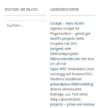
SUCHE IM BLOG
LESEZEICHEN
Suchen
Cockpit – Hans Krohn
nach:
eigenes cockpit für
Flugsimulator – genial gut
Geoff's projects
nette
Projekte mit GPS
Justgeek
viele
Elektronikprojekte
Mikrocontroller.net
Hier lese
ich oft mit
Open WRT
Embedded Linux
vorrangig auf Routern/DSL-
Modems installieren
pickandplace Elektronikblog
diverse interessante
Beiträge, u.a. Test eines
Billig-Labornetzteils
projects – Johan von Konow