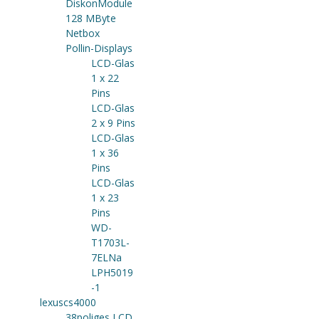
DiskonModule
128 MByte
Netbox
Pollin-Displays
LCD-Glas
1 x 22
Pins
LCD-Glas
2 x 9 Pins
LCD-Glas
1 x 36
Pins
LCD-Glas
1 x 23
Pins
WD-
T1703L-
7ELNa
LPH5019
-1
lexuscs4000
38poliges LCD