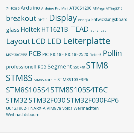
Arduino
AT90S1200
74HC595
Arduino Pro Mini
ATMega
ATTiny2313
Display
breakout
Entwicklungsboard
DHT11
energia
ITEAD
Holtek
HT1621B
glass
launchpad
Leiterplatte
Layout
LED
LCD
Pollin
PCB
PIC
PIC18F
PIC18F2520
MSP430G2553
Pickkit3
STM8
Segment
professionell
RGB
SSOP48
STM8S
STM8S103F3P6
STM8S003F3P6
STM8S105S4T6C
STM8S105S4
STM32
STM32F030
STM32F030F4P6
UC121902-TNARX-A
VIM878
Weihnachten
VQE21
Weihnachtsbaum