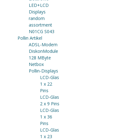
LED+LCD
Displays
random
assortment
N01CG S043
Pollin Artikel
ADSL-Modem
DiskonModule
128 MByte
Netbox
Pollin-Displays
LCD-Glas
1 x 22
Pins
LCD-Glas
2 x 9 Pins
LCD-Glas
1 x 36
Pins
LCD-Glas
1 x 23