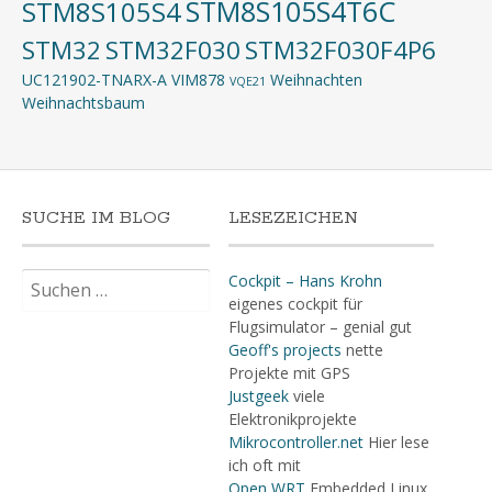
STM8S105S4T6C
STM8S105S4
STM32
STM32F030
STM32F030F4P6
UC121902-TNARX-A
VIM878
Weihnachten
VQE21
Weihnachtsbaum
SUCHE IM BLOG
LESEZEICHEN
Suchen
Cockpit – Hans Krohn
nach:
eigenes cockpit für
Flugsimulator – genial gut
Geoff's projects
nette
Projekte mit GPS
Justgeek
viele
Elektronikprojekte
Mikrocontroller.net
Hier lese
ich oft mit
Open WRT
Embedded Linux