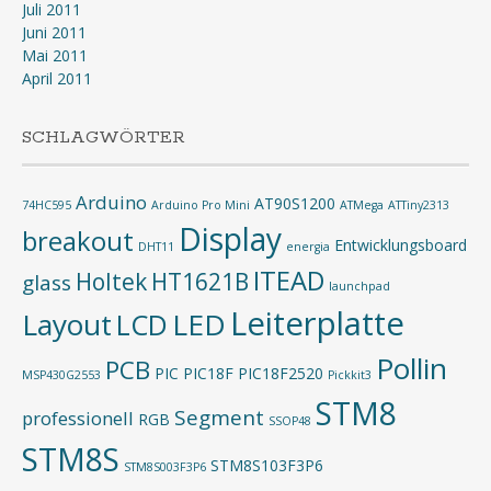
Juli 2011
Juni 2011
Mai 2011
April 2011
SCHLAGWÖRTER
Arduino
AT90S1200
74HC595
Arduino Pro Mini
ATMega
ATTiny2313
Display
breakout
Entwicklungsboard
DHT11
energia
ITEAD
Holtek
HT1621B
glass
launchpad
Leiterplatte
Layout
LED
LCD
Pollin
PCB
PIC
PIC18F
PIC18F2520
MSP430G2553
Pickkit3
STM8
Segment
professionell
RGB
SSOP48
STM8S
STM8S103F3P6
STM8S003F3P6