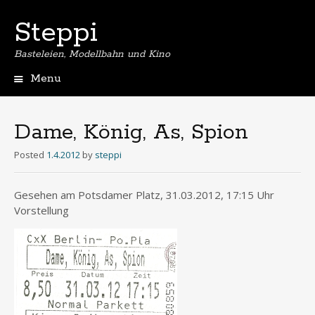
Steppi
Basteleien, Modellbahn und Kino
Menu
Skip
to
content
Dame, König, As, Spion
Posted
1.4.2012
by
steppi
Gesehen am Potsdamer Platz, 31.03.2012, 17:15 Uhr
Vorstellung