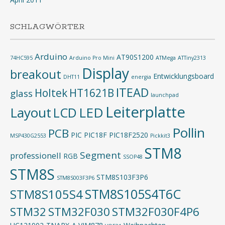
SCHLAGWÖRTER
Arduino
AT90S1200
74HC595
Arduino Pro Mini
ATMega
ATTiny2313
Display
breakout
Entwicklungsboard
DHT11
energia
ITEAD
Holtek
HT1621B
glass
launchpad
Leiterplatte
Layout
LED
LCD
Pollin
PCB
PIC
PIC18F
PIC18F2520
MSP430G2553
Pickkit3
STM8
Segment
professionell
RGB
SSOP48
STM8S
STM8S103F3P6
STM8S003F3P6
STM8S105S4T6C
STM8S105S4
STM32
STM32F030
STM32F030F4P6