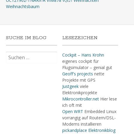
UC121902-TNARX-A
VIM878
Weihnachten
VQE21
Weihnachtsbaum
SUCHE IM BLOG
LESEZEICHEN
Suchen
Cockpit – Hans Krohn
nach:
eigenes cockpit für
Flugsimulator – genial gut
Geoff's projects
nette
Projekte mit GPS
Justgeek
viele
Elektronikprojekte
Mikrocontroller.net
Hier lese
ich oft mit
Open WRT
Embedded Linux
vorrangig auf Routern/DSL-
Modems installieren
pickandplace Elektronikblog