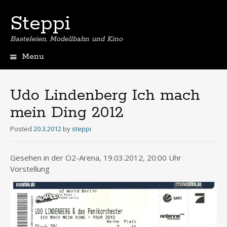
Steppi
Basteleien, Modellbahn und Kino
Menu
Skip
to
content
Udo Lindenberg Ich mach
mein Ding 2012
Posted
20.3.2012
by
steppi
Gesehen in der O2-Arena, 19.03.2012, 20:00 Uhr
Vorstellung