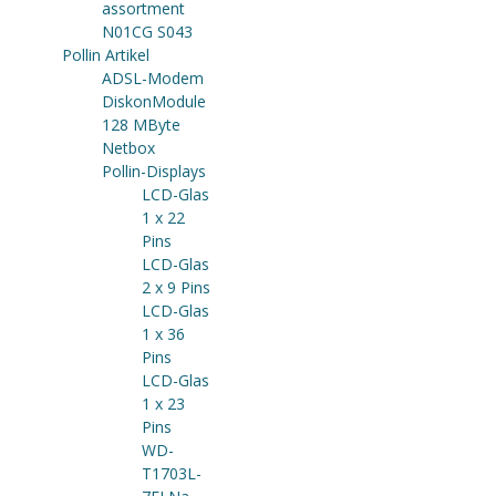
assortment
N01CG S043
Pollin Artikel
ADSL-Modem
DiskonModule
128 MByte
Netbox
Pollin-Displays
LCD-Glas
1 x 22
Pins
LCD-Glas
2 x 9 Pins
LCD-Glas
1 x 36
Pins
LCD-Glas
1 x 23
Pins
WD-
T1703L-