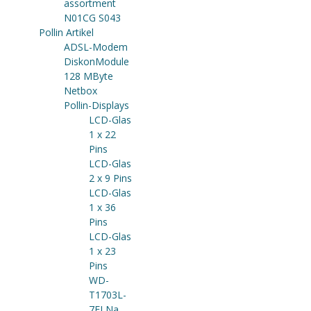
assortment
N01CG S043
Pollin Artikel
ADSL-Modem
DiskonModule
128 MByte
Netbox
Pollin-Displays
LCD-Glas
1 x 22
Pins
LCD-Glas
2 x 9 Pins
LCD-Glas
1 x 36
Pins
LCD-Glas
1 x 23
Pins
WD-
T1703L-
7ELNa