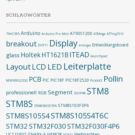
SCHLAGWÖRTER
Arduino
AT90S1200
74HC595
Arduino Pro Mini
ATMega
ATTiny2313
Display
breakout
Entwicklungsboard
DHT11
energia
ITEAD
Holtek
HT1621B
glass
launchpad
Leiterplatte
Layout
LED
LCD
Pollin
PCB
PIC
PIC18F
PIC18F2520
MSP430G2553
Pickkit3
STM8
Segment
professionell
RGB
SSOP48
STM8S
STM8S103F3P6
STM8S003F3P6
STM8S105S4T6C
STM8S105S4
STM32
STM32F030
STM32F030F4P6
UC121902-TNARX-A
VIM878
Weihnachten
VQE21