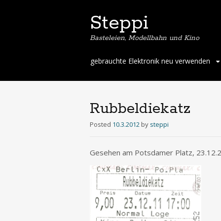
Steppi
Basteleien, Modellbahn und Kino
Skip
gebrauchte Elektronik neu verwenden
to
content
Rubbeldiekatz
Posted
10.3.2012
by
steppi
Gesehen am Potsdamer Platz, 23.12.2