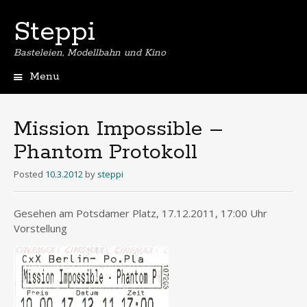
Steppi
Basteleien, Modellbahn und Kino
Menu
Skip
to
content
Mission Impossible –
Phantom Protokoll
Posted
10.3.2012
by
steppi
Gesehen am Potsdamer Platz, 17.12.2011, 17:00 Uhr
Vorstellung