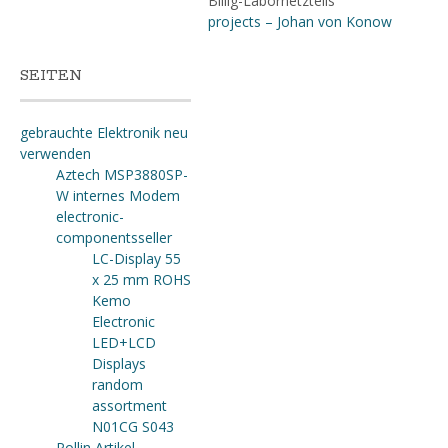
Billig-Labornetzteils
projects – Johan von Konow
SEITEN
gebrauchte Elektronik neu
verwenden
Aztech MSP3880SP-
W internes Modem
electronic-
componentsseller
LC-Display 55
x 25 mm ROHS
Kemo
Electronic
LED+LCD
Displays
random
assortment
N01CG S043
Pollin Artikel