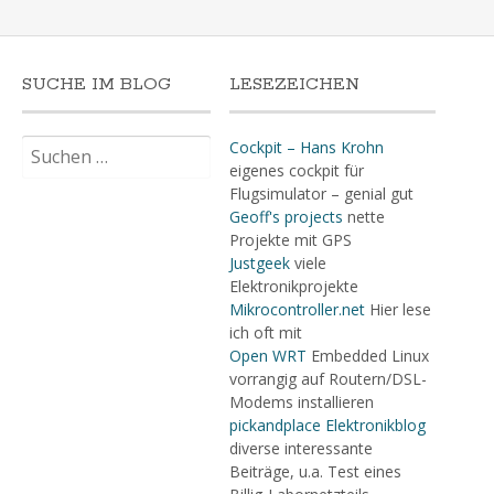
SUCHE IM BLOG
LESEZEICHEN
Suchen
Cockpit – Hans Krohn
nach:
eigenes cockpit für
Flugsimulator – genial gut
Geoff's projects
nette
Projekte mit GPS
Justgeek
viele
Elektronikprojekte
Mikrocontroller.net
Hier lese
ich oft mit
Open WRT
Embedded Linux
vorrangig auf Routern/DSL-
Modems installieren
pickandplace Elektronikblog
diverse interessante
Beiträge, u.a. Test eines