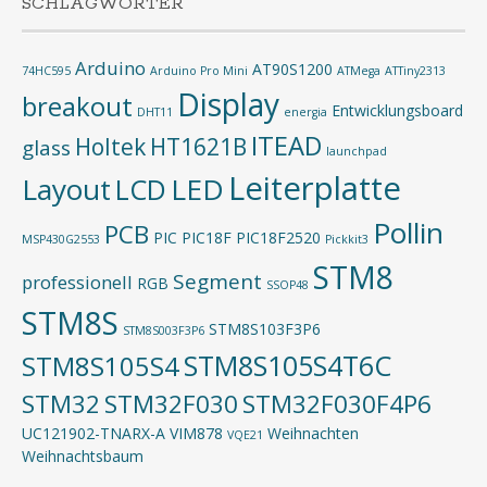
SCHLAGWÖRTER
Arduino
AT90S1200
74HC595
Arduino Pro Mini
ATMega
ATTiny2313
Display
breakout
Entwicklungsboard
DHT11
energia
ITEAD
Holtek
HT1621B
glass
launchpad
Leiterplatte
Layout
LED
LCD
Pollin
PCB
PIC
PIC18F
PIC18F2520
MSP430G2553
Pickkit3
STM8
Segment
professionell
RGB
SSOP48
STM8S
STM8S103F3P6
STM8S003F3P6
STM8S105S4T6C
STM8S105S4
STM32
STM32F030
STM32F030F4P6
UC121902-TNARX-A
VIM878
Weihnachten
VQE21
Weihnachtsbaum