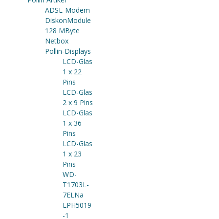
ADSL-Modem
DiskonModule
128 MByte
Netbox
Pollin-Displays
LCD-Glas
1 x 22
Pins
LCD-Glas
2 x 9 Pins
LCD-Glas
1 x 36
Pins
LCD-Glas
1 x 23
Pins
WD-
T1703L-
7ELNa
LPH5019
-1