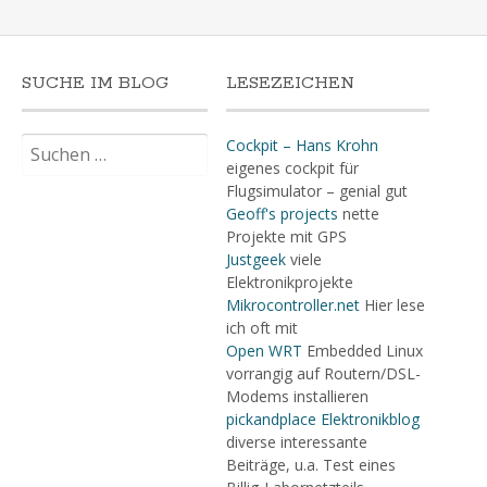
SUCHE IM BLOG
LESEZEICHEN
Suchen
Cockpit – Hans Krohn
nach:
eigenes cockpit für
Flugsimulator – genial gut
Geoff's projects
nette
Projekte mit GPS
Justgeek
viele
Elektronikprojekte
Mikrocontroller.net
Hier lese
ich oft mit
Open WRT
Embedded Linux
vorrangig auf Routern/DSL-
Modems installieren
pickandplace Elektronikblog
diverse interessante
Beiträge, u.a. Test eines