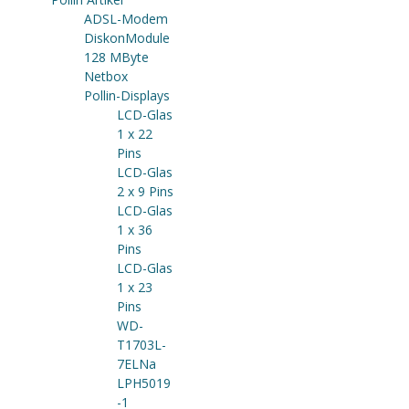
ADSL-Modem
DiskonModule
128 MByte
Netbox
Pollin-Displays
LCD-Glas
1 x 22
Pins
LCD-Glas
2 x 9 Pins
LCD-Glas
1 x 36
Pins
LCD-Glas
1 x 23
Pins
WD-
T1703L-
7ELNa
LPH5019
-1