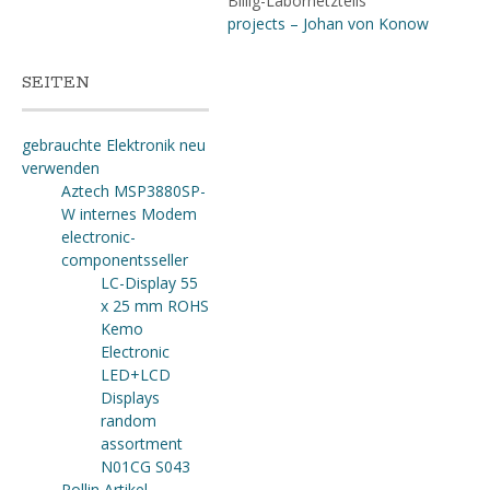
Billig-Labornetzteils
projects – Johan von Konow
SEITEN
gebrauchte Elektronik neu
verwenden
Aztech MSP3880SP-
W internes Modem
electronic-
componentsseller
LC-Display 55
x 25 mm ROHS
Kemo
Electronic
LED+LCD
Displays
random
assortment
N01CG S043
Pollin Artikel