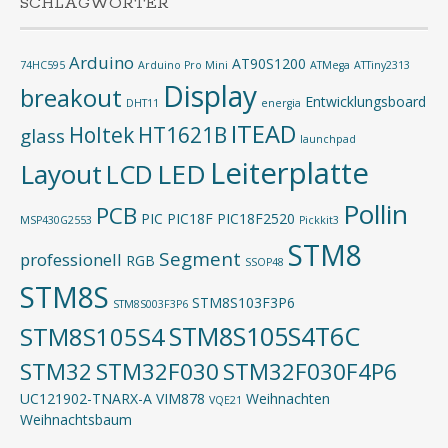
SCHLAGWÖRTER
Arduino
AT90S1200
74HC595
Arduino Pro Mini
ATMega
ATTiny2313
Display
breakout
Entwicklungsboard
DHT11
energia
ITEAD
Holtek
HT1621B
glass
launchpad
Leiterplatte
Layout
LED
LCD
Pollin
PCB
PIC
PIC18F
PIC18F2520
MSP430G2553
Pickkit3
STM8
Segment
professionell
RGB
SSOP48
STM8S
STM8S103F3P6
STM8S003F3P6
STM8S105S4T6C
STM8S105S4
STM32
STM32F030
STM32F030F4P6
UC121902-TNARX-A
VIM878
Weihnachten
VQE21
Weihnachtsbaum