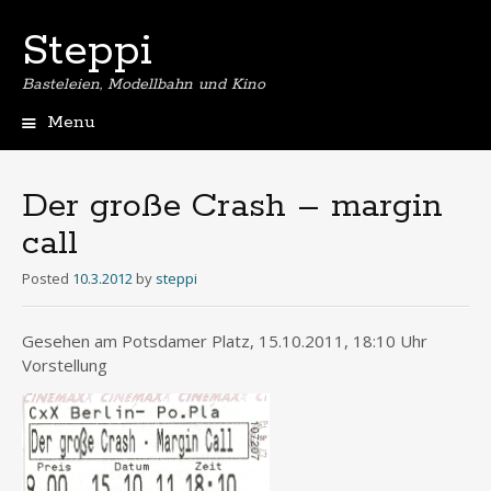
Steppi
Basteleien, Modellbahn und Kino
Menu
Skip
to
content
Der große Crash – margin
call
Posted
10.3.2012
by
steppi
Gesehen am Potsdamer Platz, 15.10.2011, 18:10 Uhr
Vorstellung