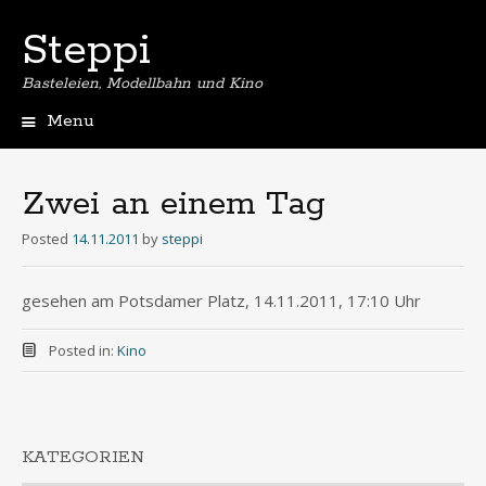
Steppi
Basteleien, Modellbahn und Kino
Menu
Skip
to
content
Zwei an einem Tag
Posted
14.11.2011
by
steppi
gesehen am Potsdamer Platz, 14.11.2011, 17:10 Uhr
Posted in:
Kino
KATEGORIEN