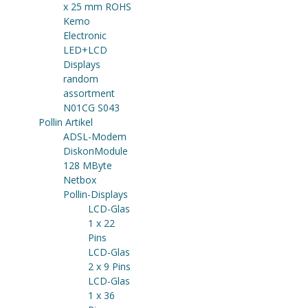
x 25 mm ROHS
Kemo
Electronic
LED+LCD
Displays
random
assortment
N01CG S043
Pollin Artikel
ADSL-Modem
DiskonModule
128 MByte
Netbox
Pollin-Displays
LCD-Glas
1 x 22
Pins
LCD-Glas
2 x 9 Pins
LCD-Glas
1 x 36