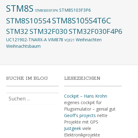
STM8S
STM8S103F3P6
STM8S003F3P6
STM8S105S4T6C
STM8S105S4
STM32
STM32F030
STM32F030F4P6
UC121902-TNARX-A
VIM878
Weihnachten
VQE21
Weihnachtsbaum
SUCHE IM BLOG
LESEZEICHEN
Suchen
Cockpit – Hans Krohn
nach:
eigenes cockpit für
Flugsimulator – genial gut
Geoff's projects
nette
Projekte mit GPS
Justgeek
viele
Elektronikprojekte