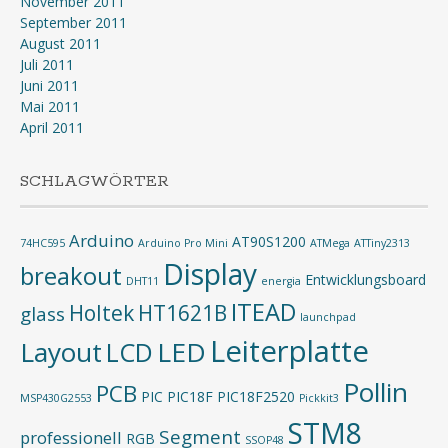
November 2011
September 2011
August 2011
Juli 2011
Juni 2011
Mai 2011
April 2011
SCHLAGWÖRTER
Arduino
AT90S1200
74HC595
Arduino Pro Mini
ATMega
ATTiny2313
Display
breakout
Entwicklungsboard
DHT11
energia
ITEAD
Holtek
HT1621B
glass
launchpad
Leiterplatte
Layout
LED
LCD
Pollin
PCB
PIC
PIC18F
PIC18F2520
MSP430G2553
Pickkit3
STM8
Segment
professionell
RGB
SSOP48