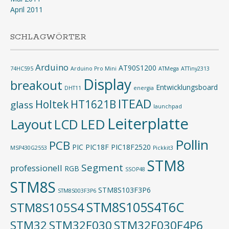
April 2011
SCHLAGWÖRTER
Arduino
AT90S1200
74HC595
Arduino Pro Mini
ATMega
ATTiny2313
Display
breakout
Entwicklungsboard
DHT11
energia
ITEAD
Holtek
HT1621B
glass
launchpad
Leiterplatte
Layout
LED
LCD
Pollin
PCB
PIC
PIC18F
PIC18F2520
MSP430G2553
Pickkit3
STM8
Segment
professionell
RGB
SSOP48
STM8S
STM8S103F3P6
STM8S003F3P6
STM8S105S4T6C
STM8S105S4
STM32
STM32F030
STM32F030F4P6