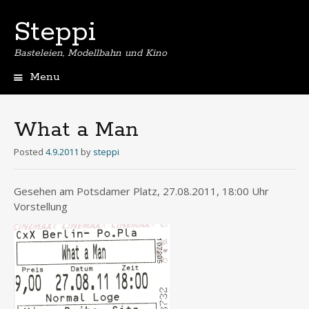
Steppi
Basteleien, Modellbahn und Kino
Menu
Skip
to
content
What a Man
Posted
4.9.2011
by
steppi
Gesehen am Potsdamer Platz, 27.08.2011, 18:00 Uhr
Vorstellung