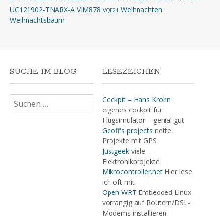
UC121902-TNARX-A
VIM878
Weihnachten
VQE21
Weihnachtsbaum
SUCHE IM BLOG
LESEZEICHEN
Suchen
Cockpit – Hans Krohn
nach:
eigenes cockpit für
Flugsimulator – genial gut
Geoff's projects
nette
Projekte mit GPS
Justgeek
viele
Elektronikprojekte
Mikrocontroller.net
Hier lese
ich oft mit
Open WRT
Embedded Linux
vorrangig auf Routern/DSL-
Modems installieren