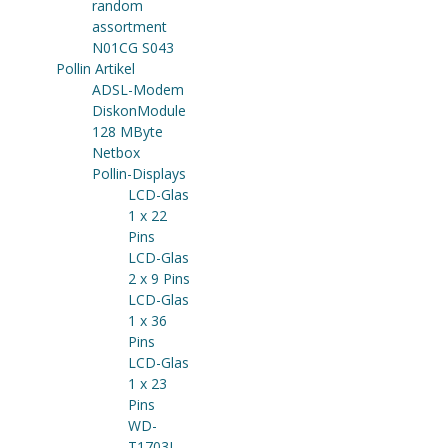
random
assortment
N01CG S043
Pollin Artikel
ADSL-Modem
DiskonModule
128 MByte
Netbox
Pollin-Displays
LCD-Glas
1 x 22
Pins
LCD-Glas
2 x 9 Pins
LCD-Glas
1 x 36
Pins
LCD-Glas
1 x 23
Pins
WD-
T1703L-