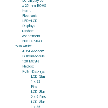
LC-Display 55
x 25 mm ROHS
Kemo
Electronic
LED+LCD
Displays
random
assortment
N01CG S043
Pollin Artikel
ADSL-Modem
DiskonModule
128 MByte
Netbox
Pollin-Displays
LCD-Glas
1 x 22
Pins
LCD-Glas
2 x 9 Pins
LCD-Glas
1 x 36