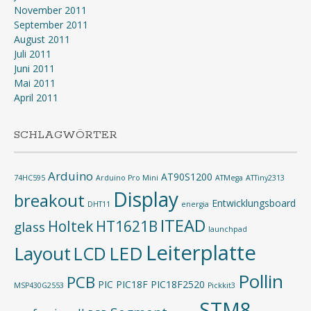
November 2011
September 2011
August 2011
Juli 2011
Juni 2011
Mai 2011
April 2011
SCHLAGWÖRTER
Arduino
AT90S1200
74HC595
Arduino Pro Mini
ATMega
ATTiny2313
Display
breakout
Entwicklungsboard
DHT11
energia
ITEAD
Holtek
HT1621B
glass
launchpad
Leiterplatte
Layout
LED
LCD
Pollin
PCB
PIC
PIC18F
PIC18F2520
MSP430G2553
Pickkit3
STM8