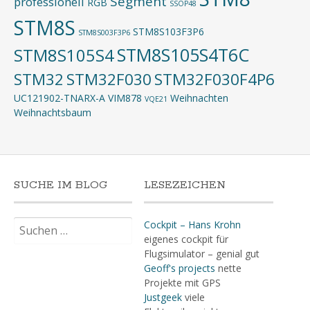
Segment
professionell
RGB
SSOP48
STM8S
STM8S103F3P6
STM8S003F3P6
STM8S105S4T6C
STM8S105S4
STM32
STM32F030
STM32F030F4P6
UC121902-TNARX-A
VIM878
Weihnachten
VQE21
Weihnachtsbaum
SUCHE IM BLOG
LESEZEICHEN
Suchen
Cockpit – Hans Krohn
nach:
eigenes cockpit für
Flugsimulator – genial gut
Geoff's projects
nette
Projekte mit GPS
Justgeek
viele