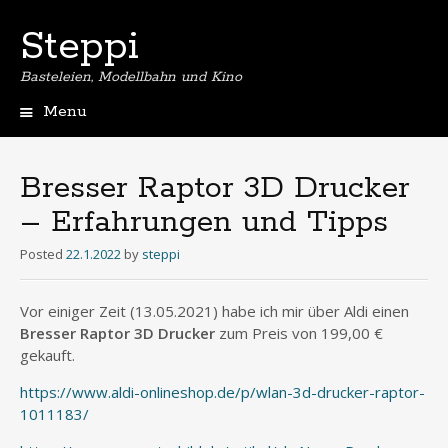
Steppi
Basteleien, Modellbahn und Kino
Menu
Skip
to
content
Bresser Raptor 3D Drucker
– Erfahrungen und Tipps
Posted
22.1.2022
by
steppi
Vor einiger Zeit (13.05.2021) habe ich mir über Aldi einen
Bresser Raptor 3D Drucker
zum Preis von 199,00 €
gekauft.
https://www.aldi-onlineshop.de/p/wlan-3d-drucker-raptor-
1011183/