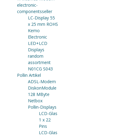
electronic-
componentsseller
LC-Display 55
x 25 mm ROHS
Kemo
Electronic
LED+LCD
Displays
random
assortment
N01CG S043
Pollin Artikel
ADSL-Modem
DiskonModule
128 MByte
Netbox
Pollin-Displays
LCD-Glas
1 x 22
Pins
LCD-Glas