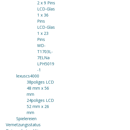
2 x 9 Pins
LCD-Glas
1 x 36
Pins
LCD-Glas
1 x 23
Pins
WD-
T1703L-
7ELNa
LPH5019
-1
lexuscs4000
38poliges LCD
48 mm x 56
mm
24poliges LCD
52 mm x 26
mm
Spielereien
Vernetzungsstatus