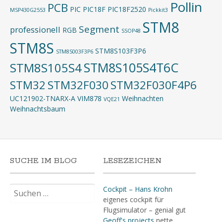
Pollin
PCB
PIC
PIC18F
PIC18F2520
MSP430G2553
Pickkit3
STM8
Segment
professionell
RGB
SSOP48
STM8S
STM8S103F3P6
STM8S003F3P6
STM8S105S4T6C
STM8S105S4
STM32
STM32F030
STM32F030F4P6
UC121902-TNARX-A
VIM878
Weihnachten
VQE21
Weihnachtsbaum
SUCHE IM BLOG
LESEZEICHEN
Suchen
Cockpit – Hans Krohn
nach:
eigenes cockpit für
Flugsimulator – genial gut
Geoff's projects
nette