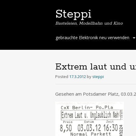
Steppi
Basteleien, Modellbahn und Kino
Skip
gebrauchte Elektronik neu verwenden
to
content
Extrem laut und u
Posted
17.3.2012
by
steppi
Gesehen am Potsdamer Platz, 03.03.2