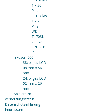
LCD-Glas
1 x 36
Pins
LCD-Glas
1 x 23
Pins
WD-
T1703L-
7ELNa
LPH5019
-1
lexuscs4000
38poliges LCD
48 mm x 56
mm
24poliges LCD
52 mm x 26
mm
Spielereien
Vernetzungsstatus
Datenschutzerklärung
Impressum