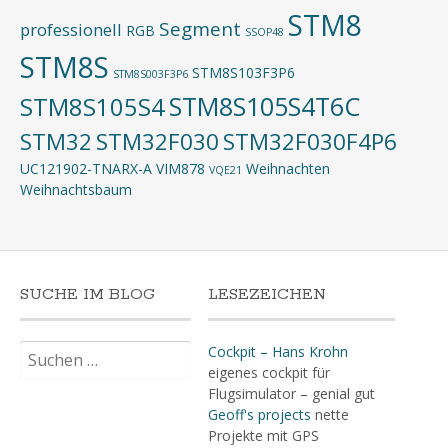
STM8
Segment
professionell
RGB
SSOP48
STM8S
STM8S103F3P6
STM8S003F3P6
STM8S105S4T6C
STM8S105S4
STM32
STM32F030
STM32F030F4P6
UC121902-TNARX-A
VIM878
Weihnachten
VQE21
Weihnachtsbaum
SUCHE IM BLOG
LESEZEICHEN
Suchen
Cockpit – Hans Krohn
nach:
eigenes cockpit für
Flugsimulator – genial gut
Geoff's projects
nette
Projekte mit GPS