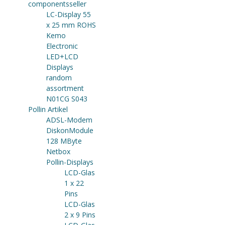
componentsseller
LC-Display 55
x 25 mm ROHS
Kemo
Electronic
LED+LCD
Displays
random
assortment
N01CG S043
Pollin Artikel
ADSL-Modem
DiskonModule
128 MByte
Netbox
Pollin-Displays
LCD-Glas
1 x 22
Pins
LCD-Glas
2 x 9 Pins