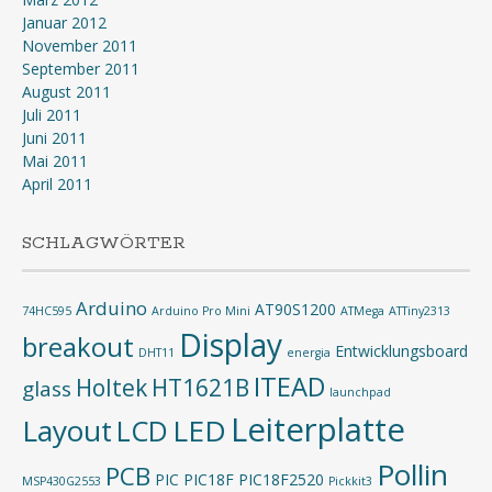
Januar 2012
November 2011
September 2011
August 2011
Juli 2011
Juni 2011
Mai 2011
April 2011
SCHLAGWÖRTER
Arduino
AT90S1200
74HC595
Arduino Pro Mini
ATMega
ATTiny2313
Display
breakout
Entwicklungsboard
DHT11
energia
ITEAD
Holtek
HT1621B
glass
launchpad
Leiterplatte
Layout
LED
LCD
Pollin
PCB
PIC
PIC18F
PIC18F2520
MSP430G2553
Pickkit3