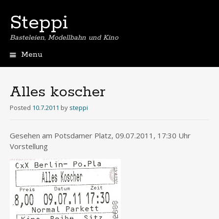
Steppi
Basteleien, Modellbahn und Kino
Menu
Skip
to
content
Alles koscher
Posted
10.7.2011
by
steppi
Gesehen am Potsdamer Platz, 09.07.2011, 17:30 Uhr
Vorstellung